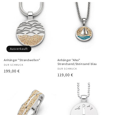
Preis
Ausverkauft
Anhänger "Strandwellen"
Anhänger "Ahoi"
Strandsand/Steinsand blau
Anbieter:
DUR SCHMUCK
Anbieter:
DUR SCHMUCK
Normaler
199,00 €
Normaler
119,00 €
Preis
Preis