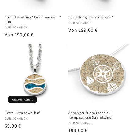
Strandsandring "Carolinensiel" 7
Strandring "Carolinensiel"
mm
Anbieter:
DUR SCHMUCK
Anbieter:
DUR SCHMUCK
Normaler
Von 199,00 €
Normaler
Von 199,00 €
Preis
Preis
Ausverkauft
Kette "Strandwellen"
Anhänger "Carolinensiel"
Kompassrose Strandsand
Anbieter:
DUR SCHMUCK
Anbieter:
DUR SCHMUCK
Normaler
69,90 €
Normaler
199,00 €
Preis