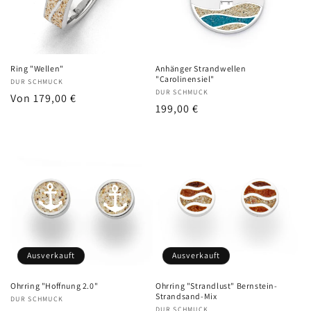
Ring "Wellen"
Anhänger Strandwellen
"Carolinensiel"
Anbieter:
DUR SCHMUCK
Anbieter:
DUR SCHMUCK
Normaler
Von 179,00 €
Normaler
199,00 €
Preis
Preis
Ausverkauft
Ausverkauft
Ohrring "Hoffnung 2.0"
Ohrring "Strandlust" Bernstein-
Strandsand-Mix
Anbieter:
DUR SCHMUCK
DUR SCHMUCK