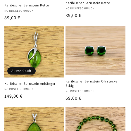
Karibischer Bernstein Kette
Karibischer Bernstein Kette
Anbieter:
NORDSEESCHMUCK
Anbieter:
NORDSEESCHMUCK
Normaler
89,00 €
Normaler
89,00 €
Preis
Preis
Ausverkauft
Karibischer Bernstein Ohrstecker
Karibischer Bernstein Anhänger
Eckig
Anbieter:
NORDSEESCHMUCK
Anbieter:
NORDSEESCHMUCK
Normaler
149,00 €
Normaler
69,00 €
Preis
Preis