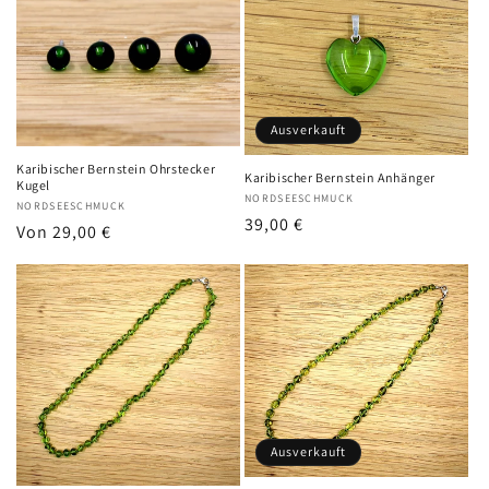
Ausverkauft
Karibischer Bernstein Ohrstecker
Karibischer Bernstein Anhänger
Kugel
Anbieter:
NORDSEESCHMUCK
Anbieter:
NORDSEESCHMUCK
Normaler
39,00 €
Normaler
Von 29,00 €
Preis
Preis
Ausverkauft