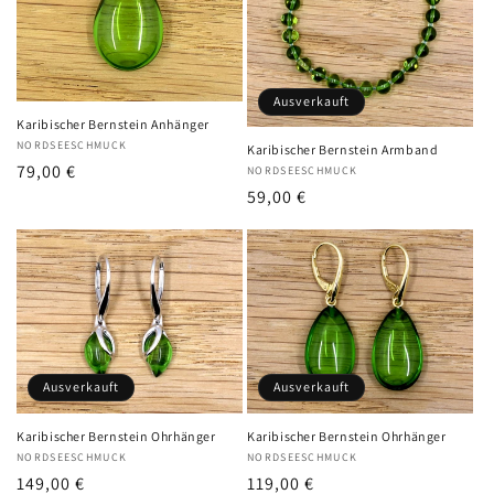
Ausverkauft
Karibischer Bernstein Anhänger
Anbieter:
NORDSEESCHMUCK
Karibischer Bernstein Armband
Normaler
79,00 €
Anbieter:
NORDSEESCHMUCK
Normaler
59,00 €
Preis
Preis
Ausverkauft
Ausverkauft
Karibischer Bernstein Ohrhänger
Karibischer Bernstein Ohrhänger
Anbieter:
NORDSEESCHMUCK
Anbieter:
NORDSEESCHMUCK
Normaler
149,00 €
Normaler
119,00 €